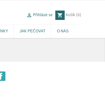
Přihlásit se
Košík
(0)

shopping_cart
ÍNKY
JAK PEČOVAT
O NÁS
Facebook