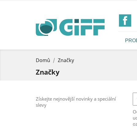
Fa
PRO
Domů
Značky
Značky
Získejte nejnovější novinky a speciální
slevy
Od
ud
o