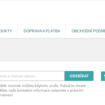
cebook
DUKTY
DOPRAVA A PLATBA
OBCHODNÍ PODM
běr novinek můžete kdykoliv zrušit. Pokud to chcete
ělat, naše kontaktní informace naleznete v právním
známení.